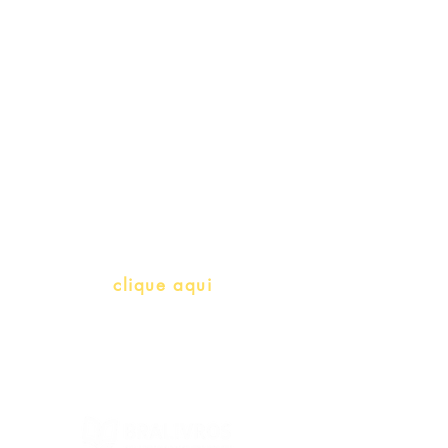
Schools & Libraries
Professores e Iniciativas de PLH
(Português como língua de
herança)
info@bralivros.com
Whatsapp:
clique aqui
(Segunda à Sexta, 9:00 -17:00)