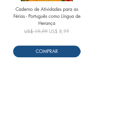
Caderno de Atividades para as
Caderno de Atividades 
Férias - Português como Língua de
do Mundo - 2026 (
Herança
Preço normal
US$ 19,99
Preço normal
Preço promocional
US$ 19,99
US$ 8,99
COMPRAR
Siga-nos