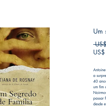
Um s
 US$
US$
Frete F
Antoine
a surpr
40 anos
um fim 
Noirmou
passar 
desde e