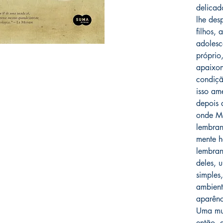
delicad
lhe des
filhos, 
adolesc
próprio
apaixon
condiçã
isso am
depois 
onde Mé
lembran
mente h
lembran
deles, 
simples
ambient
aparênc
Uma mu
então, 