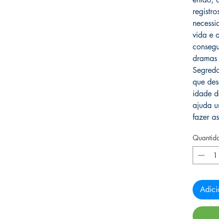
registro
necessi
vida e 
consegu
dramas 
Segredo
que des
idade 
ajuda u
fazer a
Quantid
Adici