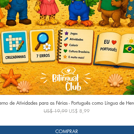
Visualização rápida
rno de Atividades para as Férias - Português como Língua de He
Preço normal
Preço promocional
US$ 19,99
US$ 8,99
COMPRAR