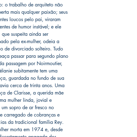
o: o trabalho de arquiteto não
perta mais qualquer paixão; seus
antes loucos pelo pai, viraram
entes de humor instável; e ele
, que suspeita ainda ser
ado pela ex-mulher, odeia a
o de divorciado solteiro. Tudo
eaça passar para segundo plano
da passagem por Noirmoutier,
lanie subitamente tem uma
ça, guardada no fundo de sua
avia cerca de trinta anos. Uma
ça de Clarisse, a querida mãe
uma mulher linda, jovial e
, um sopro de ar fresco no
e carregado de cobranças e
ias da tradicional família Rey.
lher morta em 1974 e, desde
discretamente apagada dos