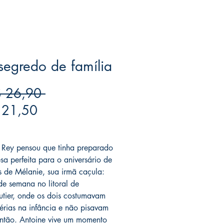
egredo de família
Preço
 26,90 
Preço
normal
 21,50
promocional
ree acima de $39
 Rey pensou que tinha preparado
esa perfeita para o aniversário de
 de Mélanie, sua irmã caçula:
de semana no litoral de
tier, onde os dois costumavam
férias na infância e não pisavam
ntão. Antoine vive um momento