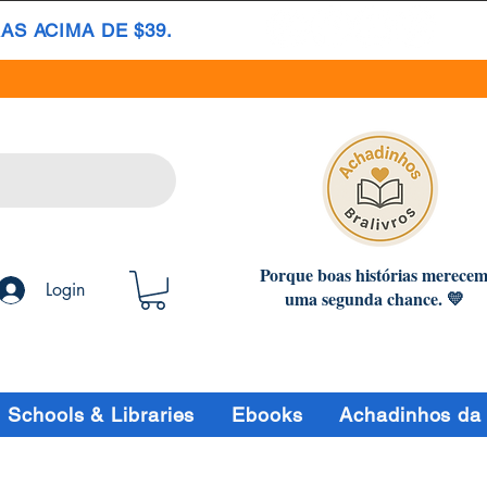
S ACIMA DE $39.
Porque boas histórias merece
Login
uma segunda chance. 💛
Schools & Libraries
Ebooks
Achadinhos da 