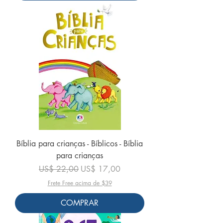
Bíblia para crianças - Bíblicos - Bíblia
para crianças
Preço normal
Preço promocional
US$ 22,00
US$ 17,00
Frete Free acima de $39
COMPRAR