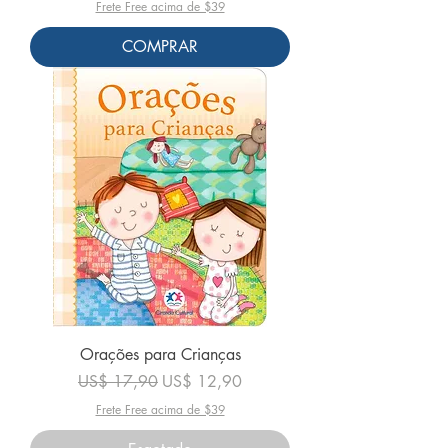
Frete Free acima de $39
COMPRAR
Orações para Crianças
Preço normal
Preço promocional
US$ 17,90
US$ 12,90
Frete Free acima de $39