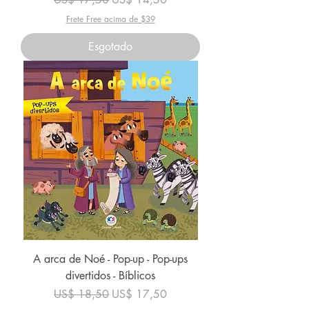
Frete Free acima de $39
Esgotado
A arca de Noé - Pop-up - Pop-ups
divertidos - Bíblicos
Preço normal
Preço promocional
US$ 18,50
US$ 17,50