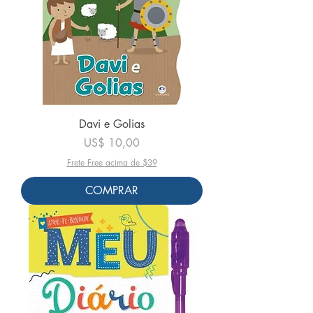
Davi e Golias
Preço
US$ 10,00
Frete Free acima de $39
COMPRAR