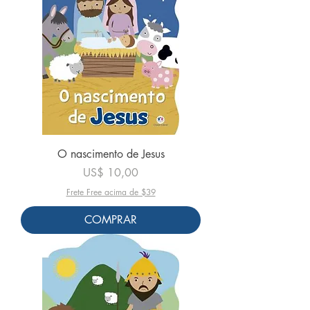
O nascimento de Jesus
Preço
US$ 10,00
Frete Free acima de $39
COMPRAR