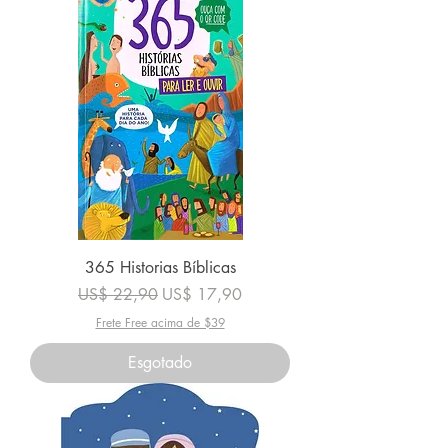
365 Historias Bíblicas
Preço normal
Preço promocional
US$ 22,90
US$ 17,90
Frete Free acima de $39
Esgotado