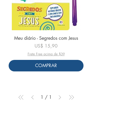
Meu diário - Segredos com Jesus
Preço
US$ 15,90
Frete Free acima de $39
COMPRAR
1
/
1
Siga-nos