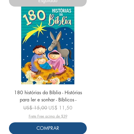
Esgotado
180 histórias da Bíblia - Histórias
para ler e sonhar - Bíblicos -
Preço normal
Preço promocional
US$ 15,00
US$ 11,50
Frete Free acima de $39
COMPRAR