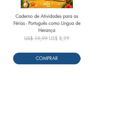
Caderno de Atividades para as
Caderno de Atividades 
Férias - Português como Língua de
do Mundo - 2026 (
Herança
Preço normal
US$ 19,99
Preço normal
Preço promocional
US$ 19,99
US$ 8,99
COMPRAR
Siga-nos