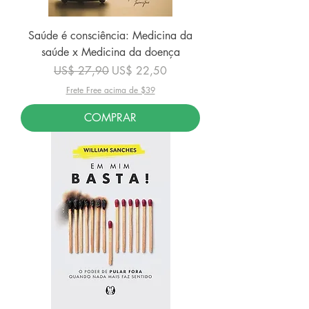
Saúde é consciência: Medicina da
saúde x Medicina da doença
Preço normal
Preço promocional
US$ 27,90
US$ 22,50
Frete Free acima de $39
COMPRAR