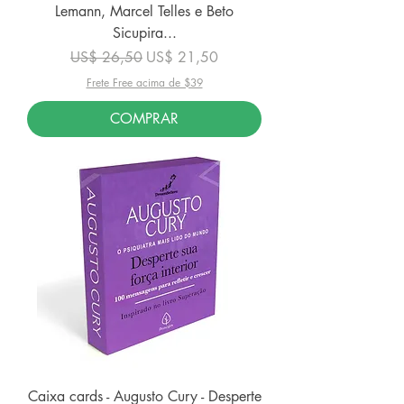
Lemann, Marcel Telles e Beto
Sicupira...
Preço normal
Preço promocional
US$ 26,50
US$ 21,50
Frete Free acima de $39
COMPRAR
Caixa cards - Augusto Cury - Desperte