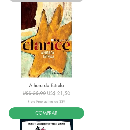
A hora da Estrela
Preço normal
Preço promocional
US$ 25,90
US$ 21,50
Frete Free acima de $39
COMPRAR