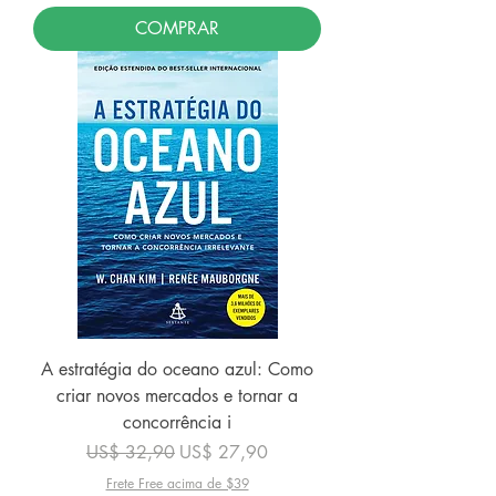
COMPRAR
A estratégia do oceano azul: Como
criar novos mercados e tornar a
concorrência i
Preço normal
Preço promocional
US$ 32,90
US$ 27,90
Frete Free acima de $39