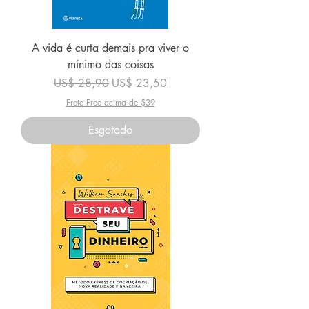
A vida é curta demais pra viver o
mínimo das coisas
Preço normal
Preço promocional
US$ 28,90
US$ 23,50
Frete Free acima de $39
Esgotado