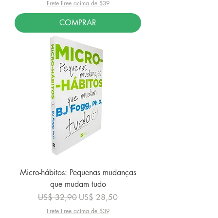
Frete Free acima de $39
COMPRAR
Micro-hábitos: Pequenas mudanças
que mudam tudo
Preço normal
Preço promocional
US$ 32,90
US$ 28,50
Frete Free acima de $39