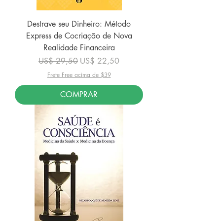
Destrave seu Dinheiro: Método
Express de Cocriação de Nova
Realidade Financeira
Preço normal
Preço promocional
US$ 29,50
US$ 22,50
Frete Free acima de $39
COMPRAR