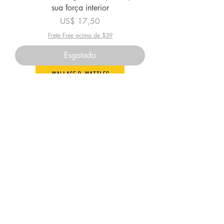
sua força interior
Preço
US$ 17,50
Frete Free acima de $39
Esgotado
Segredos da mente milionária - A
ciência de ficar rico - Principis