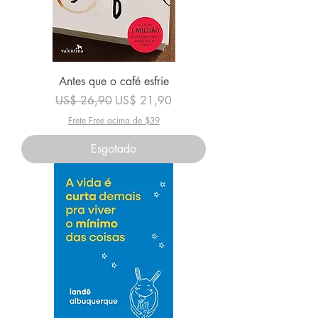
Antes que o café esfrie
Preço normal
Preço promocional
US$ 26,90
US$ 21,90
Frete Free acima de $39
Esgotado