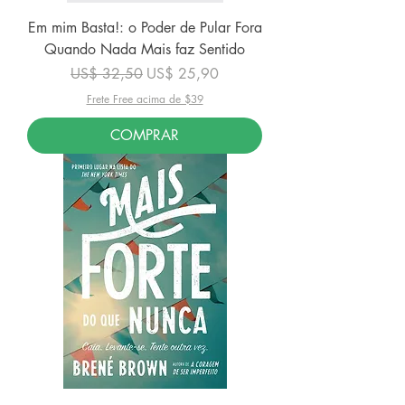
Em mim Basta!: o Poder de Pular Fora
Quando Nada Mais faz Sentido
Preço normal
Preço promocional
US$ 32,50
US$ 25,90
Frete Free acima de $39
COMPRAR