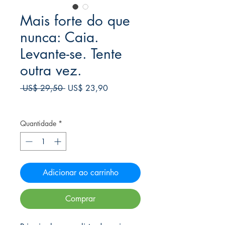
Mais forte do que
nunca: Caia.
Levante-se. Tente
outra vez.
Preço
Preço
 US$ 29,50 
US$ 23,90
normal
promocional
Frete Free acima de $39
Quantidade
*
Adicionar ao carrinho
Comprar