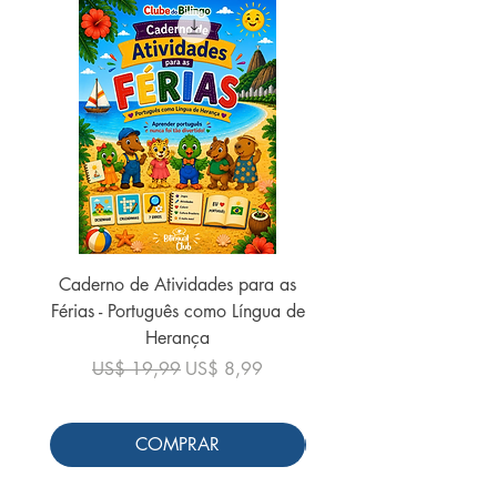
Caderno de Atividades para as
Caderno de Atividades 
Férias - Português como Língua de
do Mundo - 2026 (
Herança
Preço normal
US$ 19,99
Preço normal
Preço promocional
US$ 19,99
US$ 8,99
COMPRAR