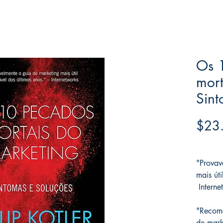
Os 
mort
Sint
$23
Frete F
"Provav
mais úti
Interne
"Recome
de mark