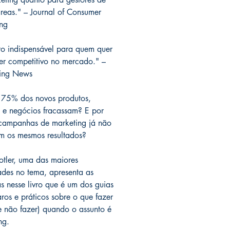
áreas." – Journal of Consumer
ng
ro indispensável para quem quer
er competitivo no mercado." –
hing News
 75% dos novos produtos,
s e negócios fracassam? E por
campanhas de marketing já não
m os mesmos resultados?
Kotler, uma das maiores
ades no tema, apresenta as
as nesse livro que é um dos guias
aros e práticos sobre o que fazer
e não fazer) quando o assunto é
ng.