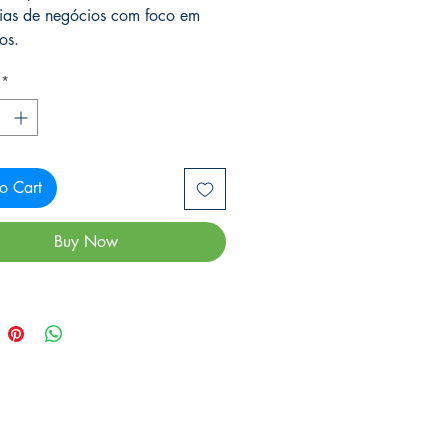
gias de negócios com foco em
os.
*
o Cart
Buy Now