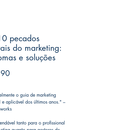
10 pecados
ais do marketing:
omas e soluções
Price
.90
ree acima de $39
elmente o guia de marketing
l e aplicável dos últimos anos." –
tworks
ndável tanto para o profissional
eting quanto para gestores de