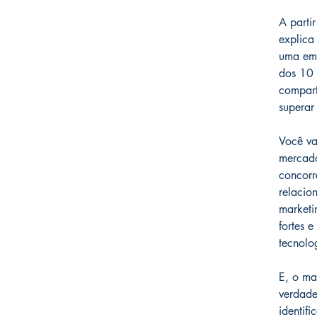
A partir
explica
uma em
dos 10 
compart
superar
Você va
mercado
concorr
relacio
marketi
fortes 
tecnolo
E, o ma
verdade
identifi