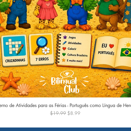
Quick View
rno de Atividades para as Férias - Português como Língua de He
Regular Price
Sale Price
$19.99
$8.99