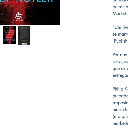
outras 
Marketi
"Um liv
se mant
Publis
Por que
serviço
que as 
entrega
Philip 
autorid
respost
mais cl
(e o qu
marketi