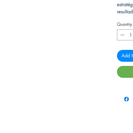
estraté
resultad
Quantity
Add t