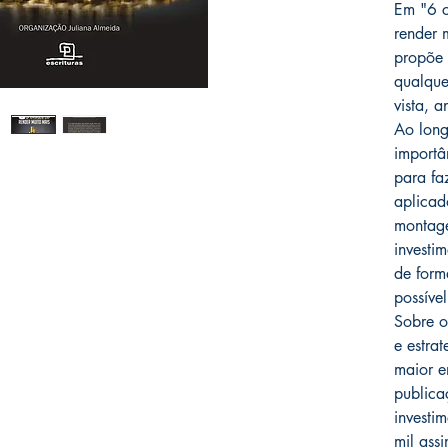
Em "6 c
render 
propõe 
qualquer
vista, a
Ao long
importâ
para fa
aplicad
montage
investi
de form
possível
Sobre o
e estrat
maior e
publica
investi
mil ass