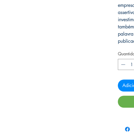
empresa
assertiv
investi
também 
palavra
publica
Quantid
Adici