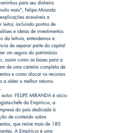
aminhos para seu dinheiro
muito mais", Felipe Miranda
explicações acessíveis a
 leitor, incluindo pontos de
nálises e ideias de investimentos.
o da leitura, entendemos a
ncia de separar parte do capital
zer um seguro do patrimônio
o, assim como as bases para a
m de uma carteira completa de
mentos e como alocar os recursos
a a obter o melhor retorno
.
 autor: FELIPE MIRANDA é sócio
egista-chefe da Empiricus, a
mpresa do país dedicada à
ção de conteúdo sobre
mentos, que reúne mais de 180
inantes. A Empiricus é uma