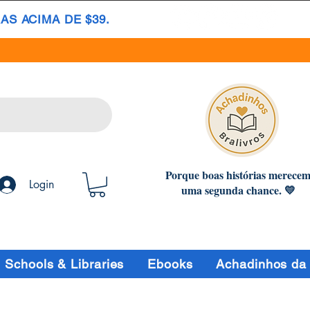
S ACIMA DE $39.
Porque boas histórias merece
Login
uma segunda chance. 💛
Schools & Libraries
Ebooks
Achadinhos da 