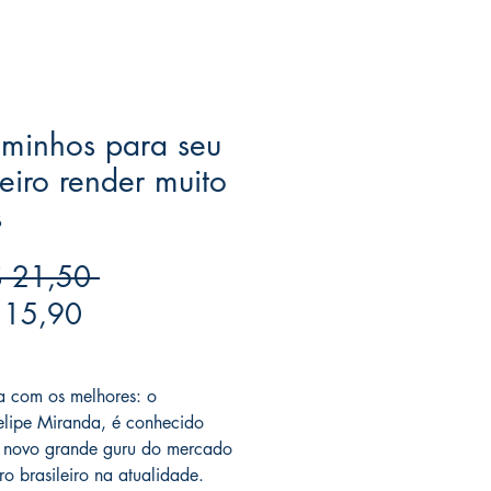
minhos para seu
eiro render muito
s
Preço
 21,50 
Preço
normal
 15,90
promocional
ree acima de $39
 com os melhores: o
Felipe Miranda, é conhecido
 novo grande guru do mercado
ro brasileiro na atualidade.