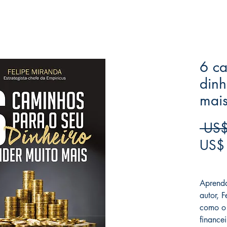
6 ca
dinh
mai
 US$
US$
Frete F
Aprenda
autor, 
como o
financei