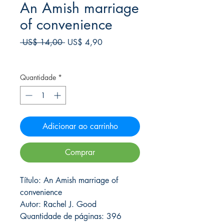
An Amish marriage
of convenience
Preço
Preço
 US$ 14,00 
US$ 4,90
normal
promocional
Frete Free acima de $39
Quantidade
*
Adicionar ao carrinho
Comprar
Título: An Amish marriage of
convenience
Autor: Rachel J. Good
Quantidade de páginas: 396