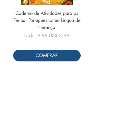
Caderno de Atividades para as
Caderno de Atividades 
Férias - Português como Língua de
do Mundo - 2026 (
Herança
Preço normal
US$ 19,99
Preço normal
Preço promocional
US$ 19,99
US$ 8,99
COMPRAR
Siga-nos