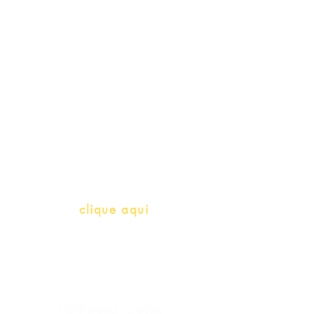
Schools & Libraries
Professores e Iniciativas de PLH
(Português como língua de
herança)
info@bralivros.com
Whatsapp:
clique aqui
(Segunda à Sexta, 9:00 -17:00)