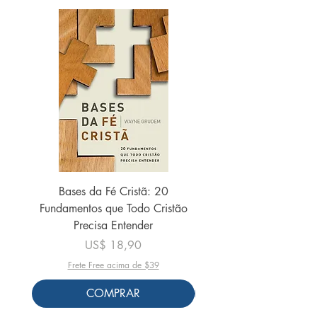
Bases da Fé Cristã: 20
Curando as feridas d
Fundamentos que Todo Cristão
US$ 21,50
Precisa Entender
Preço
US$ 18,90
Frete Free acima de $39
COMPRAR