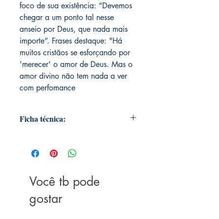
foco de sua existência: “Devemos
chegar a um ponto tal nesse
anseio por Deus, que nada mais
importe”. Frases destaque: "Há
muitos cristãos se esforçando por
'merecer' o amor de Deus. Mas o
amor divino não tem nada a ver
com perfomance
Ficha técnica:
Editora ‏ : ‎ United Press; Portugues
edição (1 janeiro 2018)
Idioma ‏ : ‎ Português
Capa comum ‏ : ‎ 160 páginas
Você tb pode
ISBN-13 ‏ : ‎ 978-8524305511
Dimensões ‏ : ‎ 16 x 0.89 x 23.01 cm
gostar