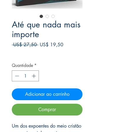
Até que nada mais
importe
Preço
Preço
 US$ 27,50 
US$ 19,50
normal
promocional
Frete Free acima de $39
Quantidade
*
Adicionar ao carrinho
Comprar
Um dos expoentes do meio cristão