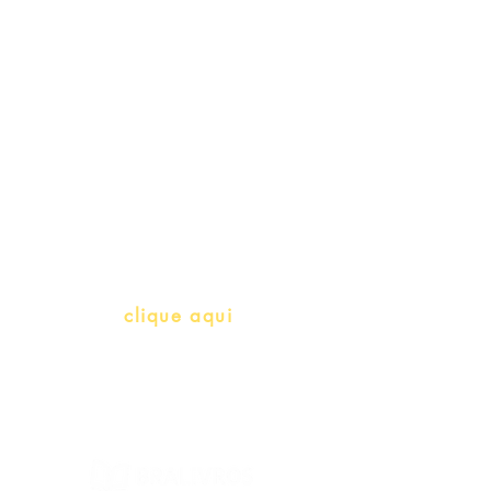
Schools & Libraries
Professores e Iniciativas de PLH
(Português como língua de
herança)
info@bralivros.com
Whatsapp:
clique aqui
(Segunda à Sexta, 9:00 -17:00)