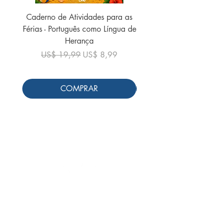
Caderno de Atividades para as
Caderno de Atividades 
Férias - Português como Língua de
do Mundo - 2026 (
Herança
Preço normal
US$ 19,99
Preço normal
Preço promocional
US$ 19,99
US$ 8,99
COMPRAR
Siga-nos