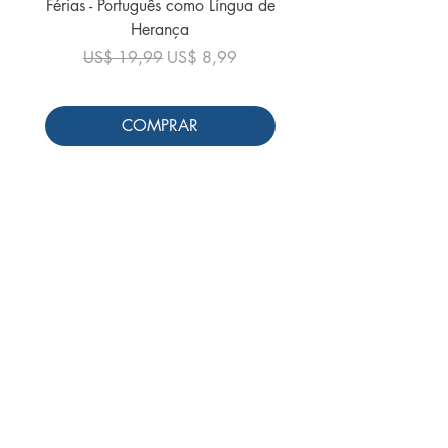
Férias - Português como Língua de
do Mundo - 2026 (
Herança
Preço normal
US$ 19,99
Preço normal
Preço promocional
US$ 19,99
US$ 8,99
COMPRAR
Siga-nos
Schools & Libraries