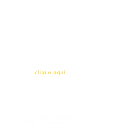
Professores e Iniciativas de PLH
(Português como língua de
herança)
info@bralivros.com
Whatsapp:
clique aqui
(Segunda à Sexta, 9:00 -17:00)