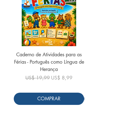
Caderno de Atividades para as
Caderno de Atividades 
Férias - Português como Língua de
do Mundo - 2026 (
Herança
Preço normal
US$ 19,99
Preço normal
Preço promocional
US$ 19,99
US$ 8,99
COMPRAR
Siga-nos