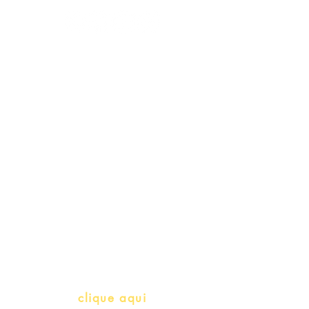
Schools & Libraries
Professores e Iniciativas de PLH
(Português como língua de
herança)
info@bralivros.com
Whatsapp:
clique aqui