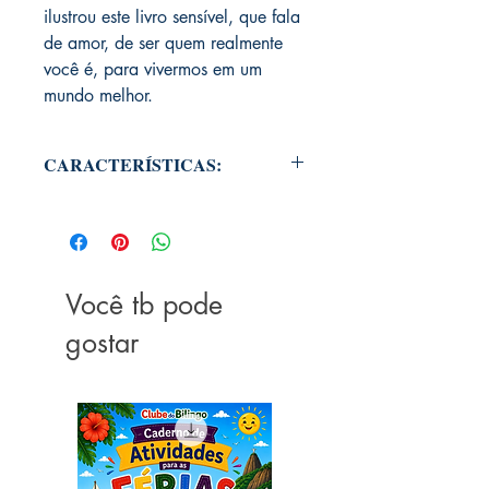
ilustrou este livro sensível, que fala
de amor, de ser quem realmente
você é, para vivermos em um
mundo melhor.
CARACTERÍSTICAS:
AUTORIA: Walter Sagardoy
ISBN: 978-6589961093
DIMENSÕES: 24 x 0.3 x 24 cm
EDITORA: Carrocinha
ANO DE PUBLICAÇÃO: 2021
Você tb pode
LÍNGUA: Português (Brasil)
gostar
PÁGINAS: 32