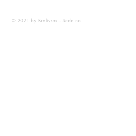
Forma de Pagamento
© 2021 by Bralivros -- Sede no
Texas, Estados Unidos.
Bralivros
Sobre Nós
Blog BraLivros
Perguntas Frequentes
Prazo de Envio