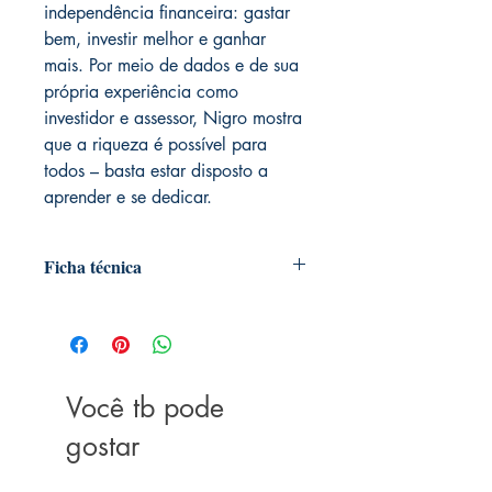
independência financeira: gastar
bem, investir melhor e ganhar
mais. Por meio de dados e de sua
própria experiência como
investidor e assessor, Nigro mostra
que a riqueza é possível para
todos – basta estar disposto a
aprender e se dedicar.
Ficha técnica
Autoria:
Thiago Nigro
Formato:
‎9.06 x 5.98 x 0.39
Acabamento: Livro brochura
Você tb pode
Lançamento: 2018
gostar
ISBN:
978-85-9508-442-1