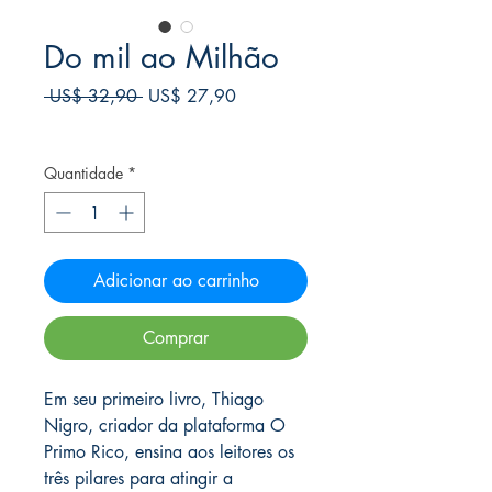
Do mil ao Milhão
Preço
Preço
 US$ 32,90 
US$ 27,90
normal
promocional
Frete Free acima de $39
Quantidade
*
Adicionar ao carrinho
Comprar
Em seu primeiro livro, Thiago
Nigro, criador da plataforma O
Primo Rico, ensina aos leitores os
três pilares para atingir a