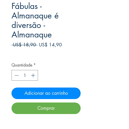
Fábulas -
Almanaque é
diversão -
Almanaque
Preço
Preço
 US$ 18,90 
US$ 14,90
normal
promocional
Frete Free acima de $39
Quantidade
*
Adicionar ao carrinho
Comprar