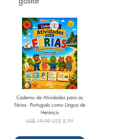
gostar
Ano de Edição: 2021
Número da Edição: 1
Número de Páginas: 96
Altura: 26,80
Largura: 20,10
Espessura: 0,60
Caderno de Atividades para as
Caderno de Atividades 
Férias - Português como Língua de
do Mundo - 2026 (
Herança
Preço normal
US$ 19,99
Preço normal
Preço promocional
US$ 19,99
US$ 8,99