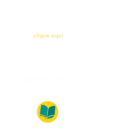
herança)
info@bralivros.com
Whatsapp:
clique aqui
(Segunda à Sexta, 9:00 -17:00)