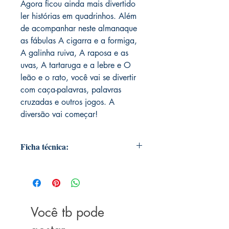
Agora ficou ainda mais divertido
ler histórias em quadrinhos. Além
de acompanhar neste almanaque
as fábulas A cigarra e a formiga,
A galinha ruiva, A raposa e as
uvas, A tartaruga e a lebre e O
leão e o rato, você vai se divertir
com caça-palavras, palavras
cruzadas e outros jogos. A
diversão vai começar!
Ficha técnica:
Autor: Paloma Blanca Alves Barbieri
Editora: Ciranda Cultural
Linhas de Produto: Almanaque
Coleção: Almanaque é diversão
Linha Editorial: Ciranda Cultural -
Você tb pode
Ficção infantil