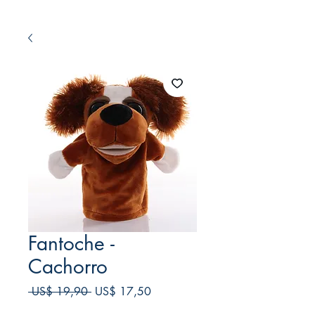
Fantoche -
Cachorro
Preço
Preço
 US$ 19,90 
US$ 17,50
normal
promocional
Frete Free acima de $39