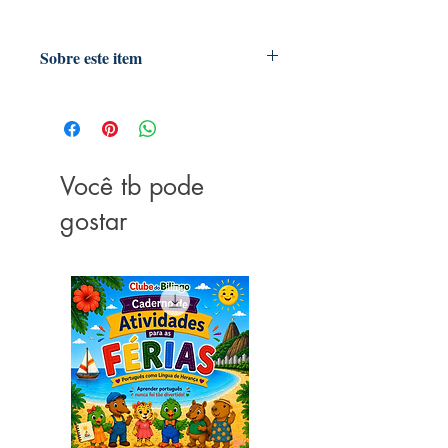
Sobre este item
"Proporciona o desenvolvimento da
imaginação, criatividade, vocabulário
e coordenação motora"
Fantoche de mão com movimento de
boca
Você tb pode
Para crianças à partir de 3 anos
gostar
Medidas: 23 a 27 cm
Material: Pelúcia