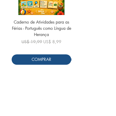
Caderno de Atividades para as
Caderno de Atividades 
Férias - Português como Língua de
do Mundo - 2026 (
Herança
Preço normal
US$ 19,99
Preço normal
Preço promocional
US$ 19,99
US$ 8,99
COMPRAR
Siga-nos