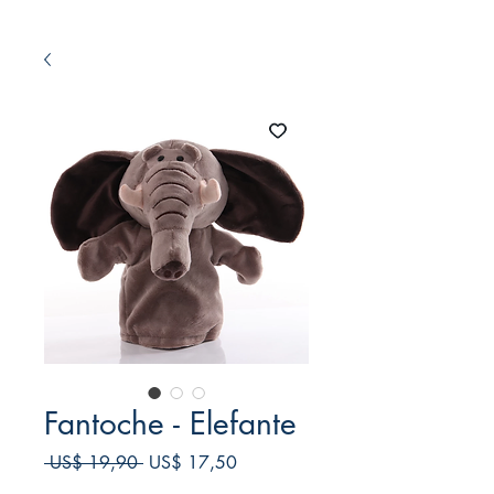
Fantoche - Elefante
Preço
Preço
 US$ 19,90 
US$ 17,50
normal
promocional
Frete Free acima de $39