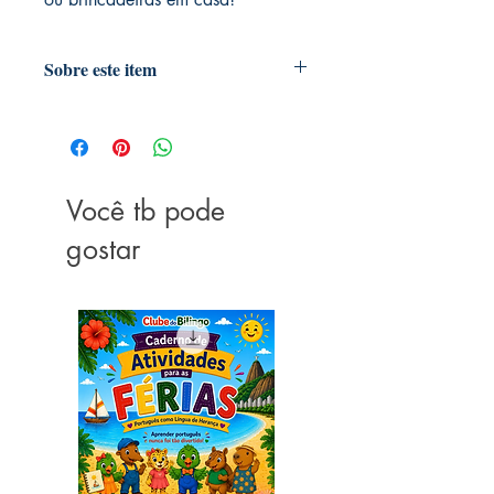
Sobre este item
"Proporciona o desenvolvimento da
imaginação, criatividade, vocabulário
e coordenação motora"
Fantoche de mão com movimento de
boca
Você tb pode
Para crianças à partir de 3 anos
gostar
Medidas: 23 a 27 cm
Material: Pelúcia