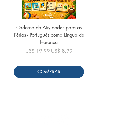
Caderno de Atividades para as
Caderno de Atividades 
Férias - Português como Língua de
do Mundo - 2026 (
Herança
Preço normal
US$ 19,99
Preço normal
Preço promocional
US$ 19,99
US$ 8,99
COMPRAR
Siga-nos