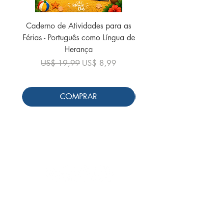
Caderno de Atividades para as
Caderno de Atividades 
Férias - Português como Língua de
do Mundo - 2026 (
Herança
Preço normal
US$ 19,99
Preço normal
Preço promocional
US$ 19,99
US$ 8,99
COMPRAR
Siga-nos