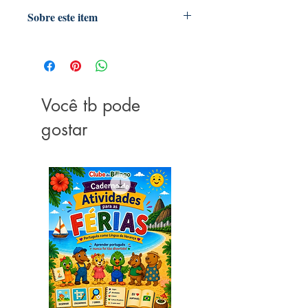
Sobre este item
"Proporciona o desenvolvimento da
imaginação, criatividade, vocabulário
e coordenação motora"
Fantoche de mão com movimento de
boca
Você tb pode
Para crianças à partir de 3 anos
gostar
Medidas: 23 a 27 cm
Material: Pelúcia