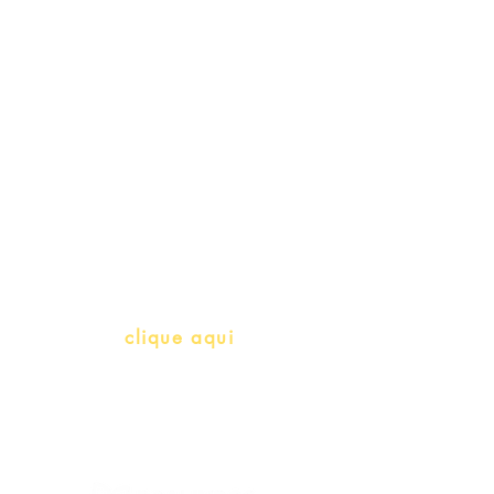
Schools & Libraries
Professores e Iniciativas de PLH
(Português como língua de
herança)
info@bralivros.com
Whatsapp:
clique aqui
(Segunda à Sexta, 9:00 -17:00)