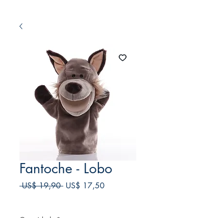
Fantoche - Lobo
Preço
Preço
 US$ 19,90 
US$ 17,50
normal
promocional
Frete Free acima de $39