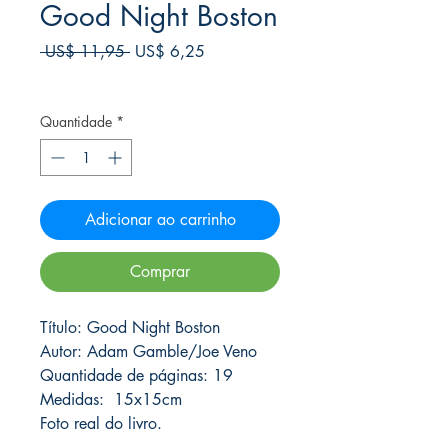
Good Night Boston
Preço
Preço
 US$ 11,95 
US$ 6,25
normal
promocional
Frete Free acima de $39
Quantidade
*
Adicionar ao carrinho
Comprar
Título: Good Night Boston
Autor: Adam Gamble/Joe Veno
Quantidade de páginas: 19
Medidas: 15x15cm
Foto real do livro.