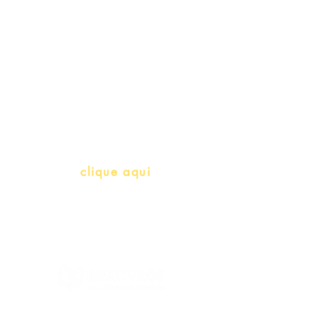
Professores e Iniciativas de PLH
(Português como língua de
herança)
info@bralivros.com
Whatsapp:
clique aqui
(Segunda à Sexta, 9:00 -17:00)