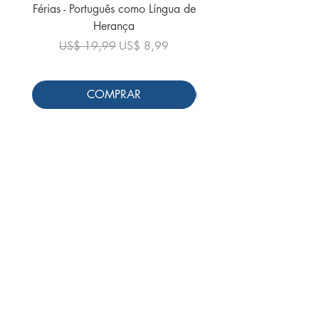
Férias - Português como Língua de
do Mundo - 2026 (
Herança
Preço normal
US$ 19,99
Preço normal
Preço promocional
US$ 19,99
US$ 8,99
COMPRAR
Siga-nos
Schools & Libraries