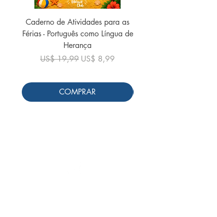
Caderno de Atividades para as
Caderno de Atividades 
Férias - Português como Língua de
do Mundo - 2026 (
Herança
Preço normal
US$ 19,99
Preço normal
Preço promocional
US$ 19,99
US$ 8,99
COMPRAR
Siga-nos