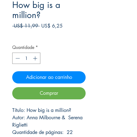
How big is a
million?
Preço
Preço
 US$ 11,99 
US$ 6,25
normal
promocional
Frete Free acima de $39
Quantidade
*
Adicionar ao carrinho
Comprar
Título: How big is a million?
Autor: Anna Milbourne & Serena
Riglietti
Quantidade de páginas: 22