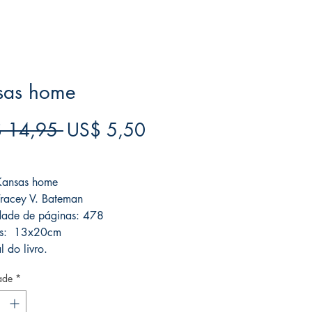
sas home
Preço
Preço
 14,95 
US$ 5,50
normal
promocional
ree acima de $39
 Kansas home
Tracey V. Bateman
dade de páginas: 478
s: 13x20cm
l do livro.
ade
*