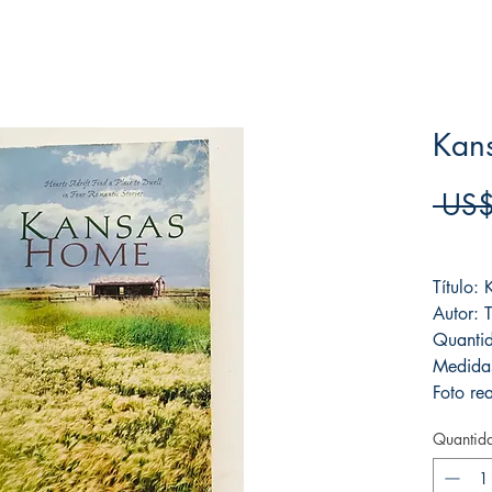
Kan
 US$
Frete F
Título:
Autor: 
Quanti
Medida
Foto rea
Quantid