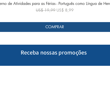
Visualização rápida
rno de Atividades para as Férias - Português como Língua de He
Preço normal
Preço promocional
US$ 19,99
US$ 8,99
COMPRAR
Receba nossas promoções
Minha Conta
Siga-nos