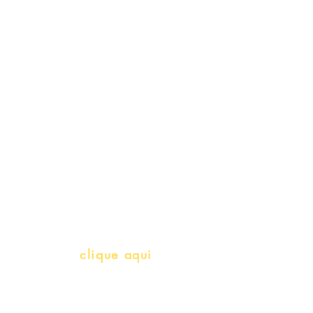
Meus Pedidos
Gift Card
Schools & Libraries
Professores e Iniciativas de PLH
(Português como língua de herança)
info@bralivros.com
Whatsapp:
clique aqui
(Segunda à Sexta, 9:00 -17:00)