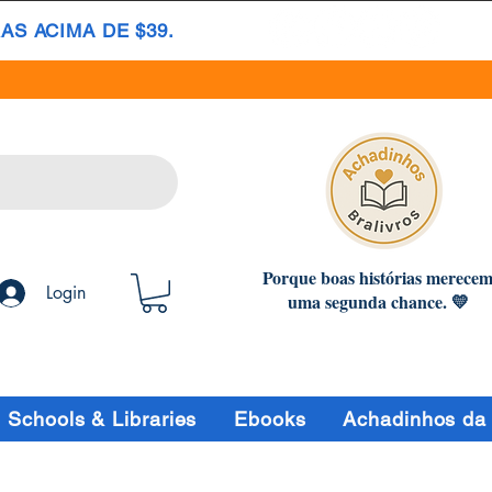
S ACIMA DE $39.
Porque boas histórias merece
Login
uma segunda chance. 💛
Schools & Libraries
Ebooks
Achadinhos da 