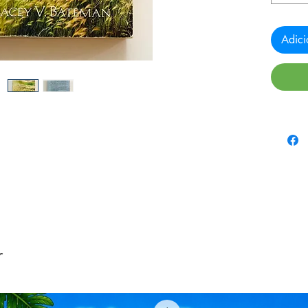
Adici
r