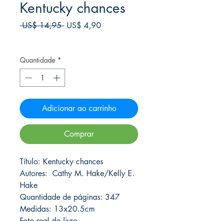
Kentucky chances
Preço
Preço
 US$ 14,95 
US$ 4,90
normal
promocional
Frete Free acima de $39
Quantidade
*
Adicionar ao carrinho
Comprar
Título: Kentucky chances
Autores: Cathy M. Hake/Kelly E.
Hake
Quantidade de páginas: 347
Medidas: 13x20.5cm
Foto real do livro.