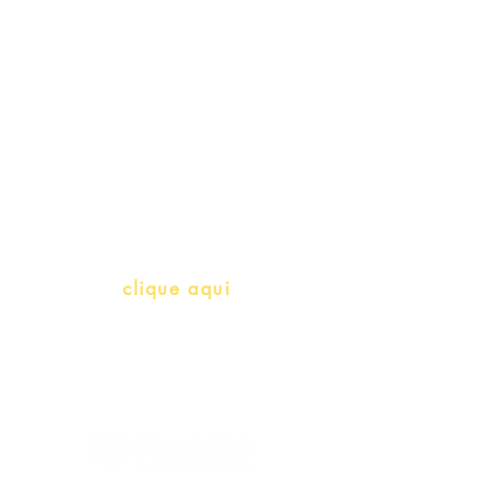
Professores e Iniciativas de PLH
(Português como língua de
herança)
info@bralivros.com
Whatsapp:
clique aqui
(Segunda à Sexta, 9:00 -17:00)