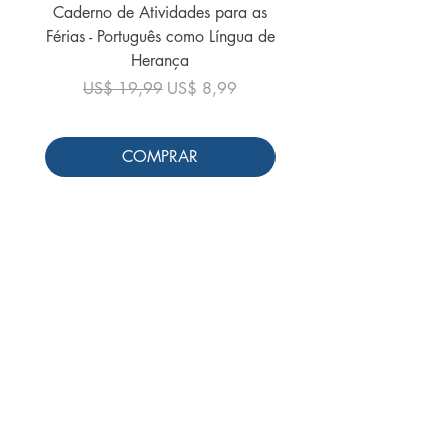
Caderno de Atividades para as
Caderno de Atividades 
Férias - Português como Língua de
do Mundo - 2026 (
Herança
Preço normal
US$ 19,99
Preço normal
Preço promocional
US$ 19,99
US$ 8,99
COMPRAR
Siga-nos
Schools & Libraries