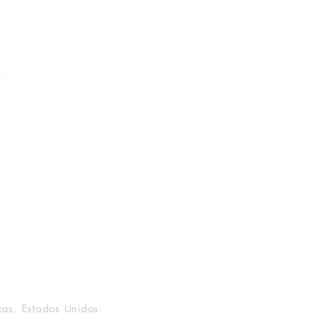
(Segunda à Sexta, 9:00 -17:00)
livros – com sede no Texas, Estados Unidos. Todos os direitos reserv
xas, Estados Unidos.