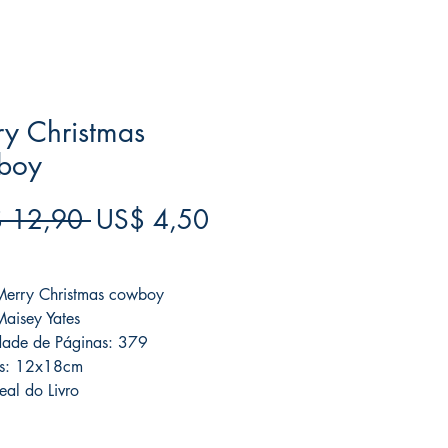
y Christmas
boy
Preço
Preço
 12,90 
US$ 4,50
normal
promocional
ree acima de $39
 Merry Christmas cowboy
Maisey Yates
dade de Páginas: 379
s: 12x18cm
eal do Livro