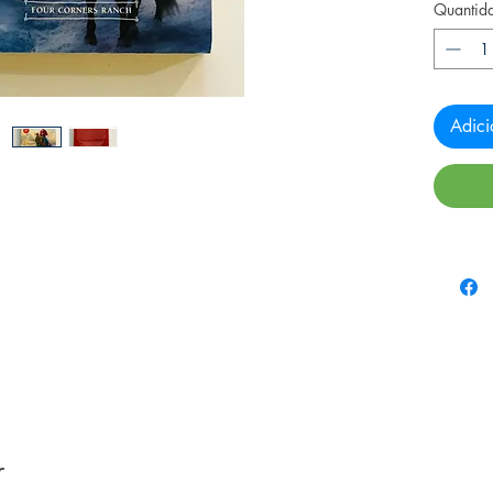
Quantid
Adici
r