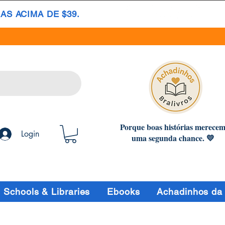
S ACIMA DE $39.
Porque boas histórias merece
Login
uma segunda chance. 💛
Schools & Libraries
Ebooks
Achadinhos da 