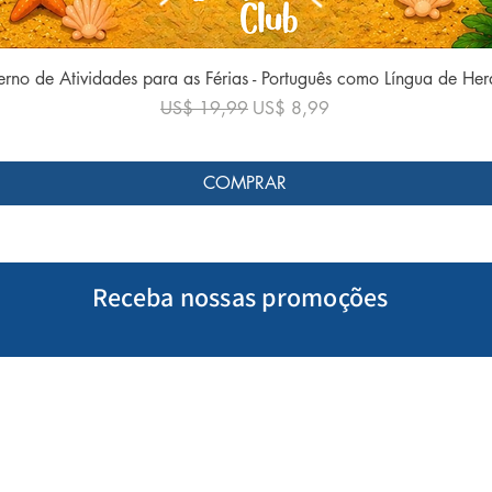
Visualização rápida
rno de Atividades para as Férias - Português como Língua de He
Preço normal
Preço promocional
US$ 19,99
US$ 8,99
COMPRAR
Receba nossas promoções