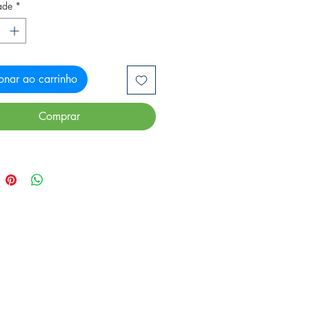
ade
*
onar ao carrinho
Comprar