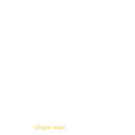
Minha Conta
Siga-nos
Meus Pedidos
Gift Card
Schools & Libraries
Professores e Iniciativas de PLH
(Português como língua de herança)
info@bralivros.com
Whatsapp:
clique aqui