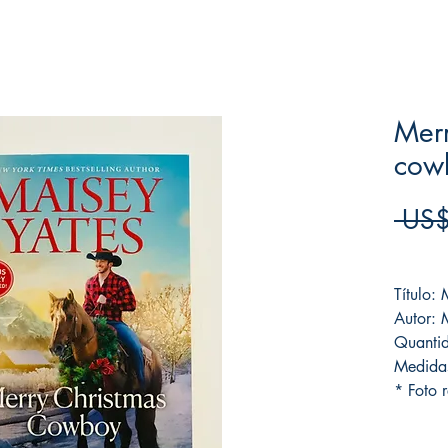
Merr
cow
 US$
Frete F
Título:
Autor: 
Quanti
Medida
* Foto r