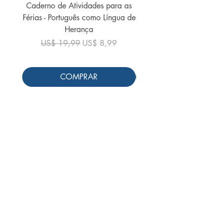
Caderno de Atividades para as
Caderno de Atividades 
Férias - Português como Língua de
do Mundo - 2026 (
Herança
Preço normal
US$ 19,99
Preço normal
Preço promocional
US$ 19,99
US$ 8,99
COMPRAR
Siga-nos
Schools & Libraries