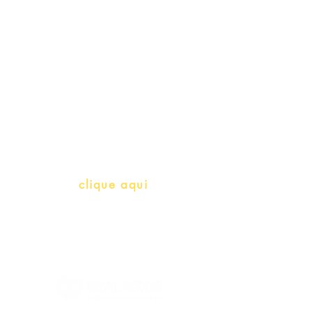
Professores e Iniciativas de PLH
(Português como língua de
herança)
info@bralivros.com
Whatsapp:
clique aqui
(Segunda à Sexta, 9:00 -17:00)