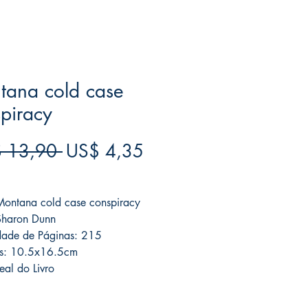
tana cold case
piracy
Preço
Preço
 13,90 
US$ 4,35
normal
promocional
ree acima de $39
 Montana cold case conspiracy
Sharon Dunn
dade de Páginas: 215
s: 10.5x16.5cm
eal do Livro