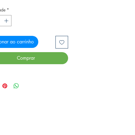
ade
*
onar ao carrinho
Comprar