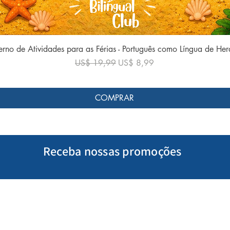
Visualização rápida
rno de Atividades para as Férias - Português como Língua de He
Preço normal
Preço promocional
US$ 19,99
US$ 8,99
COMPRAR
Receba nossas promoções