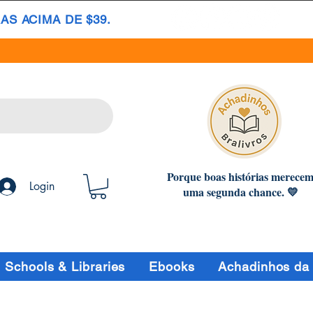
S ACIMA DE $39.
Porque boas histórias merece
Login
uma segunda chance. 💛
Schools & Libraries
Ebooks
Achadinhos da 