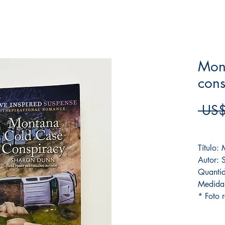
Mon
cons
 US$
Frete F
Título:
Autor: 
Quanti
Medida
* Foto r