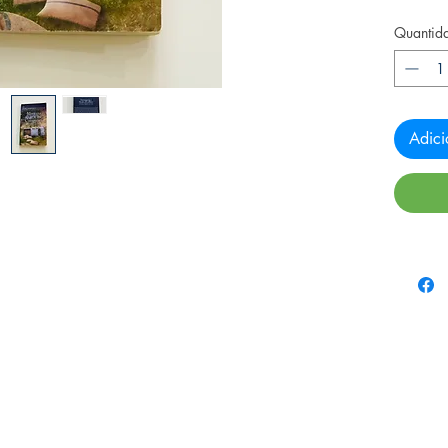
Quantid
Adici