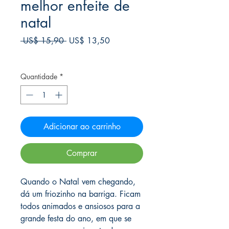
melhor enfeite de
natal
Preço
Preço
 US$ 15,90 
US$ 13,50
normal
promocional
Frete Free acima de $39
Quantidade
*
Adicionar ao carrinho
Comprar
Quando o Natal vem chegando,
dá um friozinho na barriga. Ficam
todos animados e ansiosos para a
grande festa do ano, em que se