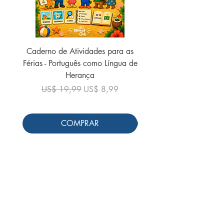
Caderno de Atividades para as
Caderno de Atividades 
Férias - Português como Língua de
do Mundo - 2026 (
Herança
Preço normal
US$ 19,99
Preço normal
Preço promocional
US$ 19,99
US$ 8,99
COMPRAR
Siga-nos