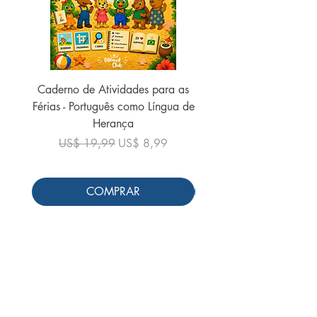
Caderno de Atividades para as
Caderno de Atividades 
Férias - Português como Língua de
do Mundo - 2026 (
Herança
Preço normal
US$ 19,99
Preço normal
Preço promocional
US$ 19,99
US$ 8,99
COMPRAR
Siga-nos