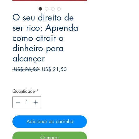
O seu direito de
ser rico: Aprenda
como atrair o
dinheiro para
alcançar
Preço
Preço
 US$ 26,50 
US$ 21,50
normal
promocional
Frete Free acima de $39
Quantidade
*
Adicionar ao carrinho
Comprar