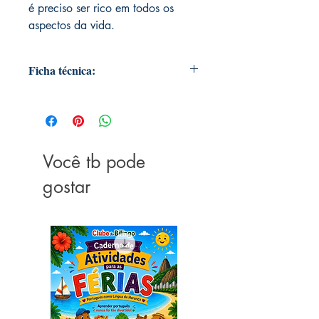
é preciso ser rico em todos os
aspectos da vida.
Ficha técnica:
Editora ‏ : ‎ Citadel; 1ª edição (13
janeiro 2020)
Idioma ‏ : ‎ Português
Capa comum ‏ : ‎ 336 páginas
Você tb pode
ISBN-10 ‏ : ‎ 6550470269
ISBN-13 ‏ : ‎ 978-6550470265
gostar
Dimensões ‏ : ‎ 15.24 x 1.93 x
22.86 cm