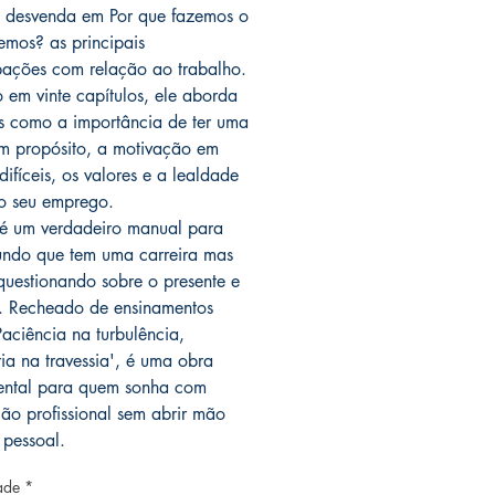
a desvenda em Por que fazemos o
emos? as principais
ações com relação ao trabalho.
o em vinte capítulos, ele aborda
s como a importância de ter uma
m propósito, a motivação em
ifíceis, os valores e a lealdade
ao seu emprego.
 é um verdadeiro manual para
ndo que tem uma carreira mas
 questionando sobre o presente e
o. Recheado de ensinamentos
aciência na turbulência,
ia na travessia', é uma obra
ental para quem sonha com
ção profissional sem abrir mão
 pessoal.
ade
*