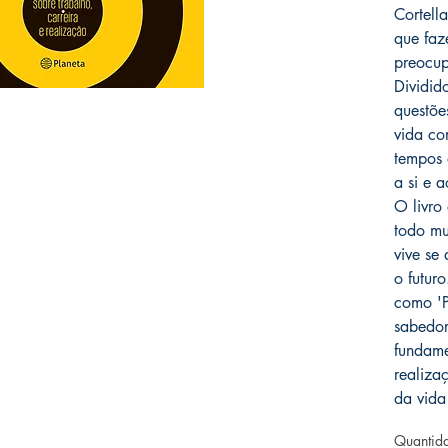
Cortell
que faz
preocup
Dividid
questõe
vida co
tempos d
a si e 
O livro
todo mu
vive se
o futur
como 'P
sabedor
fundam
realiza
da vida
Quantid