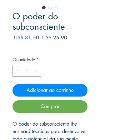
O poder do
subconsciente
Preço
Preço
 US$ 31,50 
US$ 25,90
normal
promocional
Frete Free acima de $39
Quantidade
*
Adicionar ao carrinho
Comprar
O poder do subconsciente lhe
ensinará técnicas para desenvolver
todo o potencial da sua mente,