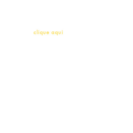
herança)
info@bralivros.com
Whatsapp:
clique aqui
(Segunda à Sexta, 9:00 -17:00)