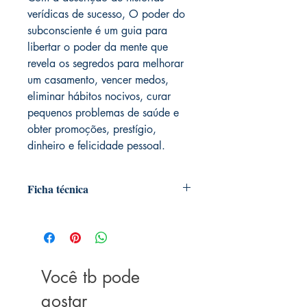
verídicas de sucesso, O poder do
subconsciente é um guia para
libertar o poder da mente que
revela os segredos para melhorar
um casamento, vencer medos,
eliminar hábitos nocivos, curar
pequenos problemas de saúde e
obter promoções, prestígio,
dinheiro e felicidade pessoal.
Ficha técnica
Autoria: Dr. Joseph Murphy
Editora ‏ : ‎ BestSeller; 107ª edição (22
janeiro 2019)
Idioma ‏ : ‎ Português
Você tb pode
Páginas ‏ : ‎ 308
ISBN ‏ : ‎ 978-8546501458
gostar
Dimensões ‏ : ‎ 22.6 x 15.4 x 1.8 cm