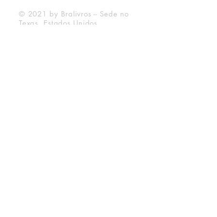
© 2021 by Bralivros -- Sede no
Texas, Estados Unidos.
Bralivros
Sobre Nós
Blog BraLivros
Perguntas Frequentes
Prazo de Envio
Política da Loja