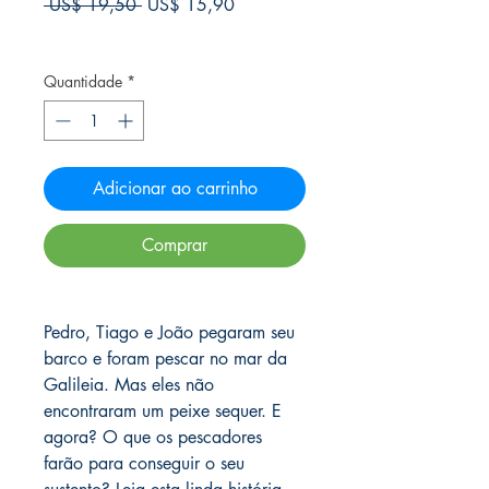
Preço
Preço
 US$ 19,50 
US$ 15,90
normal
promocional
Frete Free acima de $39
Quantidade
*
Adicionar ao carrinho
Comprar
Pedro, Tiago e João pegaram seu
barco e foram pescar no mar da
Galileia. Mas eles não
encontraram um peixe sequer. E
agora? O que os pescadores
farão para conseguir o seu