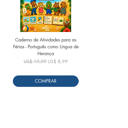
Caderno de Atividades para as
Caderno de Atividades 
Férias - Português como Língua de
do Mundo - 2026 (
Herança
Preço normal
US$ 19,99
Preço normal
Preço promocional
US$ 19,99
US$ 8,99
COMPRAR
Siga-nos