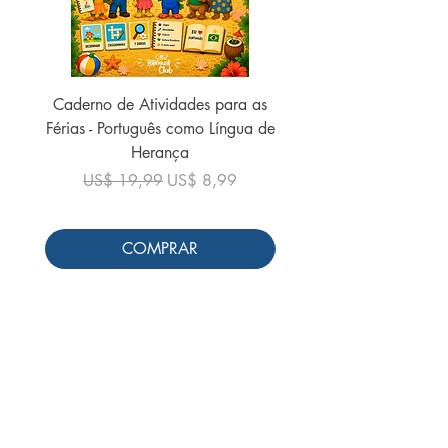
Caderno de Atividades para as
Caderno de Atividades 
Férias - Português como Língua de
do Mundo - 2026 (
Herança
Preço normal
US$ 19,99
Preço normal
Preço promocional
US$ 19,99
US$ 8,99
COMPRAR
Siga-nos