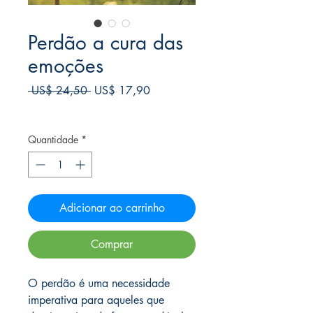
Perdão a cura das
emoções
Preço
Preço
 US$ 24,50 
US$ 17,90
normal
promocional
Frete Free acima de $39
Quantidade
*
Adicionar ao carrinho
Comprar
O perdão é uma necessidade
imperativa para aqueles que