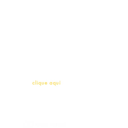
Schools & Libraries
Professores e Iniciativas de PLH
(Português como língua de
herança)
info@bralivros.com
Whatsapp:
clique aqui
(Segunda à Sexta, 9:00 -17:00)