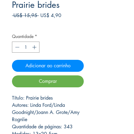
Prairie brides
Preço
Preço
 US$ 15,95 
US$ 4,90
normal
promocional
Frete Free acima de $39
Quantidade
*
Adicionar ao carrinho
Comprar
Título: Prairie brides
Autores: Linda Ford/Linda
Goodnight/Joann A. Grote/Amy
Rognlie
Quantidade de páginas: 343
Medidas: 13x20.5cm