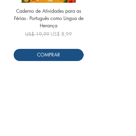
Caderno de Atividades para as
Caderno de Atividades 
Férias - Português como Língua de
do Mundo - 2026 (
Herança
Preço normal
US$ 19,99
Preço normal
Preço promocional
US$ 19,99
US$ 8,99
COMPRAR
Siga-nos