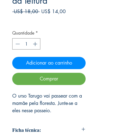
da leitura
Preço
Preço
 US$ 18,00 
US$ 14,00
normal
promocional
Frete Free acima de $39
Quantidade
*
Adicionar ao carrinho
Comprar
O urso Tarugo vai passear com a
mamãe pela floresta. Junte-se a
eles nesse passeio.
Ficha técnica: