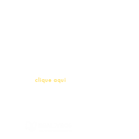
Professores e Iniciativas de PLH
(Português como língua de
herança)
info@bralivros.com
Whatsapp:
clique aqui
(Segunda à Sexta, 9:00 -17:00)