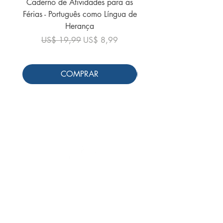
Caderno de Atividades para as
Caderno de Atividades 
Férias - Português como Língua de
do Mundo - 2026 (
Herança
Preço normal
US$ 19,99
Preço normal
Preço promocional
US$ 19,99
US$ 8,99
COMPRAR
Siga-nos
Schools & Libraries