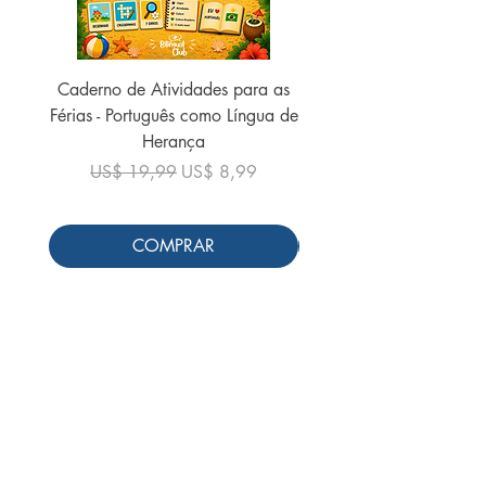
Caderno de Atividades para as
Caderno de Atividades 
Férias - Português como Língua de
do Mundo - 2026 (
Herança
Preço normal
US$ 19,99
Preço normal
Preço promocional
US$ 19,99
US$ 8,99
COMPRAR
Siga-nos