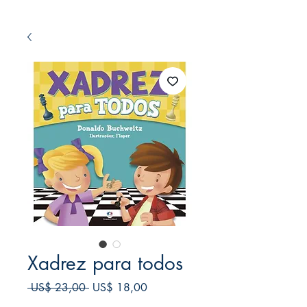
Xadrez para todos
Preço
Preço
 US$ 23,00 
US$ 18,00
normal
promocional
Frete Free acima de $39