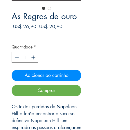
As Regras de ouro
Preço
Preço
 US$ 26,90 
US$ 20,90
normal
promocional
Frete Free acima de $39
Quantidade
*
Adicionar ao carrinho
Comprar
Os textos perdidos de Napoleon
Hill o farão encontrar o sucesso
definitivo Napoleon Hill tem
inspirado as pessoas a alcançarem