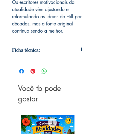
Os escritores motivacionais da
atualidade vêm ajustando e
reformulando as ideias de Hill por
décadas, mas a fonte original
continua sendo a melhor.
Ficha técnica:
Editora ‏ : ‎ Citadel; 1ª edição (1
julho 2021)
Idioma ‏ : ‎ Português
Capa comum ‏ : ‎ 208 páginas
Você tb pode
ISBN-10 ‏ : ‎ 6587885578
ISBN-13 ‏ : ‎ 978-6587885575
gostar
Dimensões ‏ : ‎ 15.24 x 1.22 x
22.86 cm