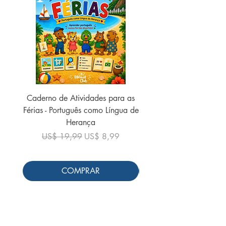
Caderno de Atividades para as
Caderno de Atividades 
Férias - Português como Língua de
do Mundo - 2026 (
Herança
Preço normal
US$ 19,99
Preço normal
Preço promocional
US$ 19,99
US$ 8,99
COMPRAR
Siga-nos