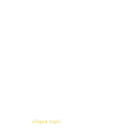
Schools & Libraries
Professores e Iniciativas de PLH
(Português como língua de
herança)
info@bralivros.com
Whatsapp:
clique aqui