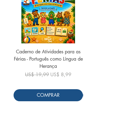
Caderno de Atividades para as
Caderno de Atividades 
Férias - Português como Língua de
do Mundo - 2026 (
Herança
Preço normal
US$ 19,99
Preço normal
Preço promocional
US$ 19,99
US$ 8,99
COMPRAR
Siga-nos