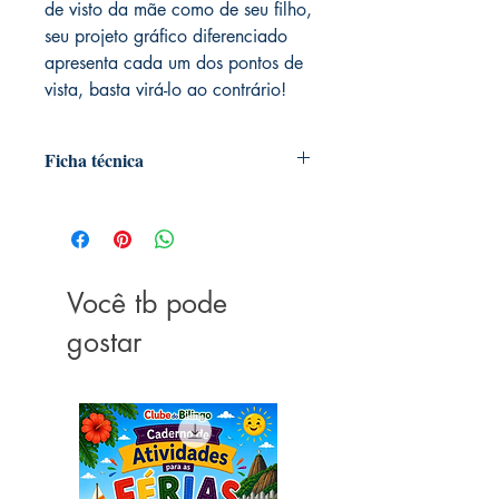
de visto da mãe como de seu filho,
seu projeto gráfico diferenciado
apresenta cada um dos pontos de
vista, basta virá-lo ao contrário!
Ficha técnica
Autoria: Fernando Serrano
Editora ‏ : ‎ VR Editora
Idioma ‏ : ‎ Português
Página: ‎ 34 páginas
Você tb pode
ISBN-13 ‏ : ‎ 978-8576837657
Medidas ‏ : ‎ 27 x 24.2 x 1 cm
gostar
Ano: 2015