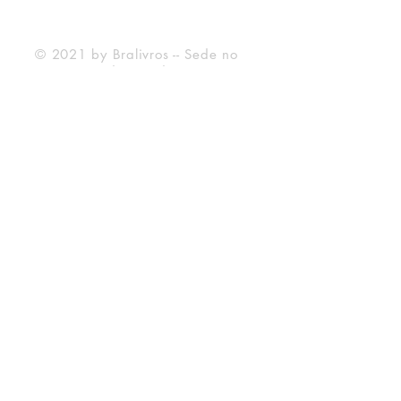
Forma de Pagamento
© 2021 by Bralivros -- Sede no
Texas, Estados Unidos.
Bralivros
Sobre Nós
Blog BraLivros
Perguntas Frequentes
Prazo de Envio